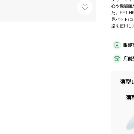
心や機能面か
た。FFT
鼻パッドに
脂を使用し
眼鏡
店舗
薄型
薄