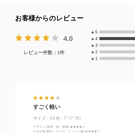
お客様からのレビュー
5
★
4.0
4
★
3
★
2
レビュー件数：
1
件
★
1
★
すごく軽い
サイズ：53
色：ﾃﾞﾐﾌﾞﾗｳﾝ
デザイン (形状・色・質感)
:★★★★☆
かけ心地 (軽さ・サイズ・フィット感)
:★★★★☆