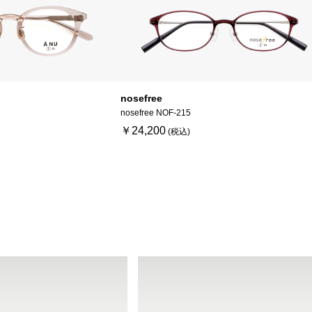
nosefree
nosefree NOF-215
￥24,200