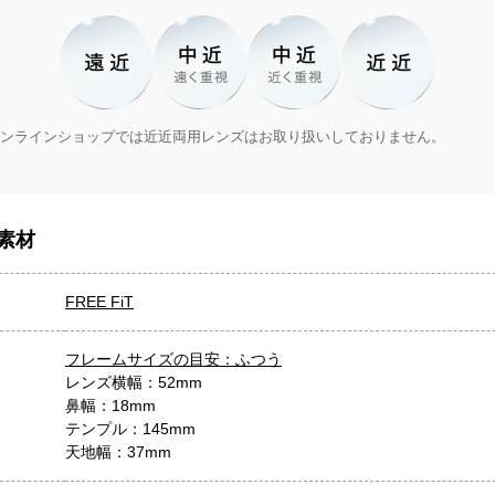
ンラインショップでは近近両用レンズはお取り扱いしておりません。
素材
FREE FiT
フレームサイズの目安：ふつう
レンズ横幅：52mm
鼻幅：18mm
テンプル：145mm
天地幅：37mm