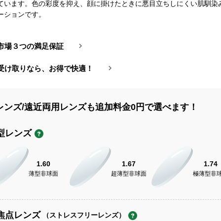
ています。色の彩度を抑え、顔に掛けたときに悪目立ちしにくい肌馴染
ーションです。
市場３つの満足保証
受け取りなら、お得で快適！
レンズ/遠近両用レンズも追加料金0円で選べます！
型レンズ
1.60
1.67
1.74
薄型非球面
超薄型非球面
極薄型非
焦点レンズ
（ストレスフリーレンズ）