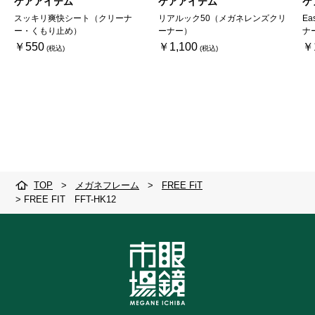
ケアアイテム
ケアアイテム
ケ
スッキリ爽快シート（クリーナ
リアルック50（メガネレンズクリ
Ea
ー・くもり止め）
ーナー）
ナ
￥550
￥1,100
￥
TOP
>
メガネフレーム
>
FREE FiT
>
FREE FIT FFT-HK12