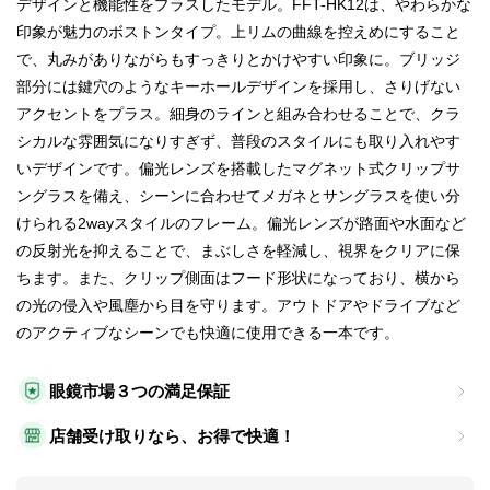
デザインと機能性をプラスしたモデル。FFT-HK12は、やわらかな
印象が魅力のボストンタイプ。上リムの曲線を控えめにすること
で、丸みがありながらもすっきりとかけやすい印象に。ブリッジ
部分には鍵穴のようなキーホールデザインを採用し、さりげない
アクセントをプラス。細身のラインと組み合わせることで、クラ
シカルな雰囲気になりすぎず、普段のスタイルにも取り入れやす
いデザインです。偏光レンズを搭載したマグネット式クリップサ
ングラスを備え、シーンに合わせてメガネとサングラスを使い分
けられる2wayスタイルのフレーム。偏光レンズが路面や水面など
の反射光を抑えることで、まぶしさを軽減し、視界をクリアに保
ちます。また、クリップ側面はフード形状になっており、横から
の光の侵入や風塵から目を守ります。アウトドアやドライブなど
のアクティブなシーンでも快適に使用できる一本です。
眼鏡市場３つの満足保証
店舗受け取りなら、お得で快適！