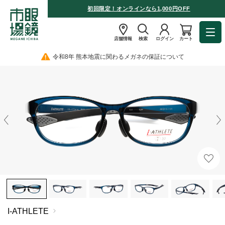
初回限定！オンラインなら1,000円OFF
店舗情報
検索
ログイン
カート
令和8年 熊本地震に関わるメガネの保証について
I-ATHLETE