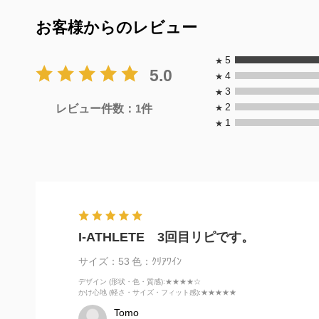
お客様からのレビュー
5
★
5.0
4
★
3
★
2
レビュー件数：
1
件
★
1
★
I-ATHLETE 3回目リピです。
サイズ：53
色：ｸﾘｱﾜｲﾝ
デザイン (形状・色・質感)
:★★★★☆
かけ心地 (軽さ・サイズ・フィット感)
:★★★★★
Tomo