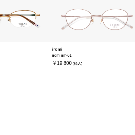
iromi
iromi irm-01
￥19,800