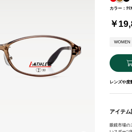
カラー：ｸﾘｱﾌ
￥19,
WOMEN
レンズや度
アイテム
眼鏡市場の
いスポーツ