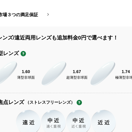
市場３つの満足保証
レンズ/遠近両用レンズも追加料金0円で選べます！
型レンズ
1.60
1.67
1.74
薄型非球面
超薄型非球面
極薄型非
焦点レンズ
（ストレスフリーレンズ）