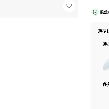
眼鏡
薄型
薄
多