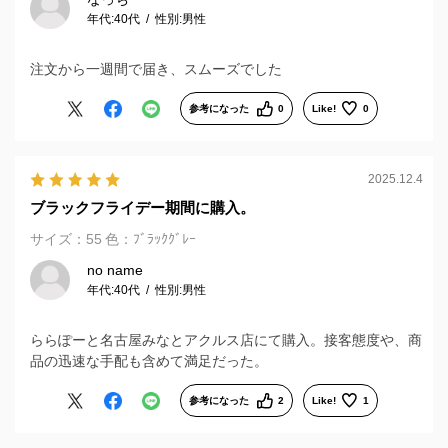
年代:
40代
性別:
男性
注文から一週間で届き、スムーズでした
参考になった
0
Like!
0
2025.12.4
ブラックフライデー期間に購入。
サイズ：55
色：ﾌﾞﾗｯｸｸﾞﾚｰ
no name
年代:
40代
性別:
男性
ららぽーと名古屋みなとアクルス店にて購入。接客態度や、商
品の迅速な手配も含めて満足だった。
参考になった
2
Like!
1