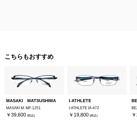
こちらもおすすめ
MASAKI MATSUSHIMA
I-ATHLETE
BE
MASAKI M. MF-1251
I-ATHLETE IA-472
BE
￥39,600
￥19,800
￥