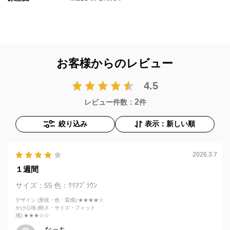
お客様からのレビュー
4.5
2
レビュー件数：
件
絞り込み
表示：新しい順
2026.3.7
１週間
サイズ：55
色：ｸﾘｱﾌﾞﾗｳﾝ
デザイン (形状・色・質感)
:★★★★☆
かけ心地 (軽さ・サイズ・フィット
感)
:★★★☆☆
なっち