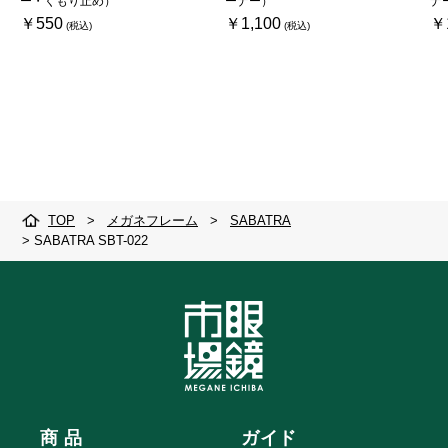
ー・くもり止め）
ーナー）
ナ
￥550
￥1,100
￥
TOP
>
メガネフレーム
>
SABATRA
>
SABATRA SBT-022
商 品
ガイド