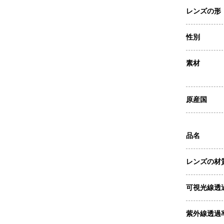
レンズの形
性別
素材
原産国
品名
レンズの材
可視光線透
紫外線透過