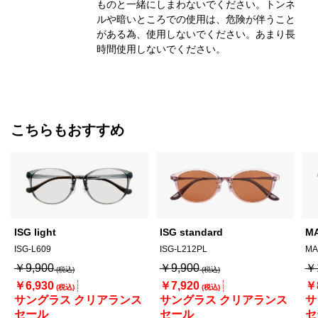
ものと一緒にしまわないでください。トンネ
ルや暗いところでの使用は、危険が伴うこと
がある為、使用しないでください。あまり長
時間使用しないでください。
こちらもおすすめ
ISG light
ISG standard
M
ISG-L609
ISG-L212PL
MA
￥9,900
￥9,900
￥
￥6,930
￥7,920
￥
サングラス クリアランス
サングラス クリアランス
サ
セール
セール
セ