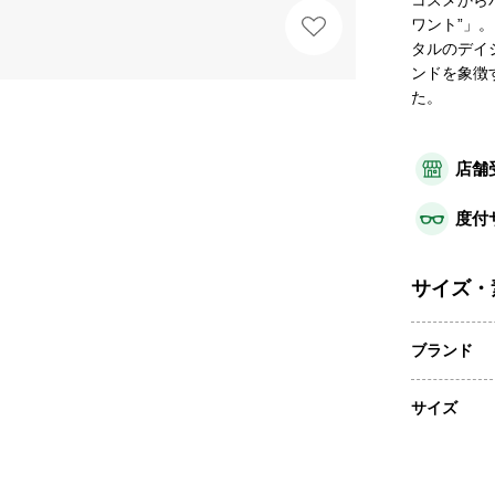
コスメから
ワント”」
タルのデイ
ンドを象徴
た。
店舗
度付
サイズ・
ブランド
サイズ