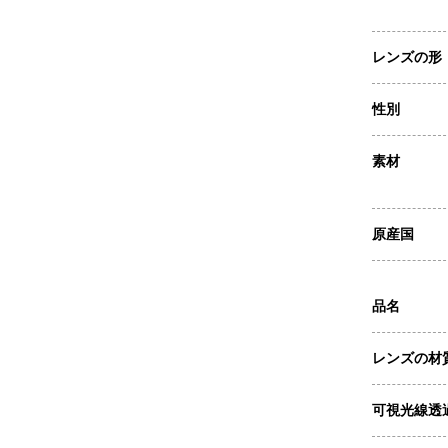
レンズの形
性別
素材
原産国
品名
レンズの材
可視光線透