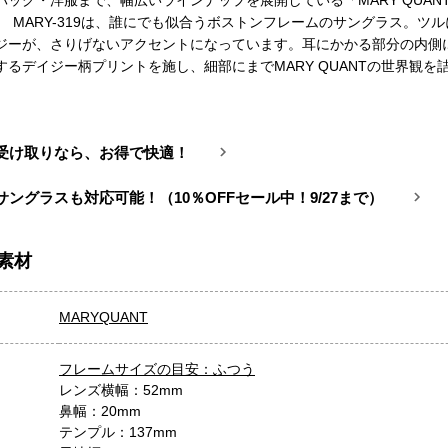
バッグ・洋服まで、幅広いラインナップを展開している「MARY QUAN
。 MARY-319は、誰にでも似合うボストンフレームのサングラス。ツ
ジーが、さりげないアクセントになっています。耳にかかる部分の内側
するデイジー柄プリントを施し、細部にまでMARY QUANTの世界観を
受け取りなら、お得で快適！
サングラスも対応可能！（10％OFFセール中！9/27まで）
素材
MARYQUANT
フレームサイズの目安：ふつう
レンズ横幅：52mm
鼻幅：20mm
テンプル：137mm