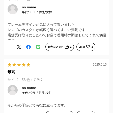
no name
年代:
30代
性別:
女性
フレームデザインが気に入って買いました
レンズのカスタムが幅広く選べてすごい満足です
店舗受け取りにしたのでお店で着用時の調整もしてくれて満足
です
参考になった
2
Like!
2
2025.6.15
最高
サイズ：53
色：ﾌﾞﾗｯｸ
no name
年代:
40代
性別:
女性
今からの季節とても役に立ってます。