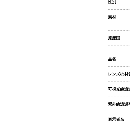
性別
素材
原産国
品名
レンズの材
可視光線透
紫外線透過
表示者名