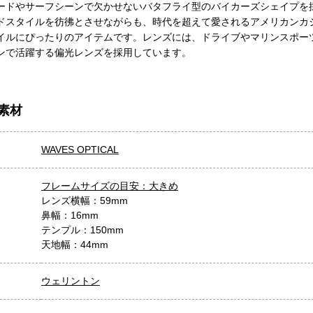
ードやサーフシーンで欠かせないバタフライ型のバイカーズシェイプを採
ドスタイルを彷彿とさせながらも、時代を超えて愛されるアメリカンカ
イルにぴったりのアイテムです。レンズには、ドライブやマリンスポー
ンで活躍する偏光レンズを採用しています。
素材
WAVES OPTICAL
フレームサイズの目安：大きめ
レンズ横幅：59mm
鼻幅：16mm
テンプル：150mm
天地幅：44mm
ウェリントン