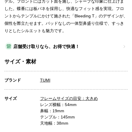
デル。フロントにはカット面を施し、シャープな印象に仕上げま
した。蝶番には板バネを採用し、快適なフィット感を実現。フロ
ントからテンプルにかけて施された「Bleeding T」のデザインが、
個性を際立たせます。バッドなしの一体型鼻盛り仕様で、すっき
りとしたシルエットも魅力です。
店舗受け取りなら、お得で快適！
サイズ・素材
ブランド
TUMI
サイズ
フレームサイズの目安：大きめ
レンズ横幅：54mm
鼻幅：19mm
テンプル：145mm
天地幅：38mm