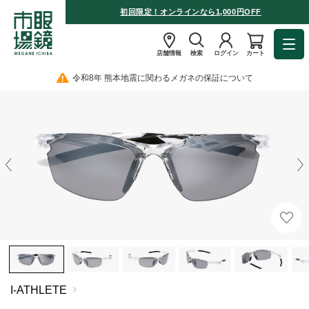
初回限定！オンラインなら1,000円OFF
店舗情報
検索
ログイン
カート
令和8年 熊本地震に関わるメガネの保証について
I-ATHLETE