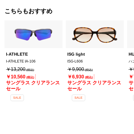
こちらもおすすめ
I-ATHLETE
ISG light
H
I-ATHLETE IA-106
ISG-L606
ハ
￥13,200
￥9,900
￥
￥10,560
￥6,930
￥
サングラス クリアランス
サングラス クリアランス
サ
セール
セール
セ
SALE
SALE