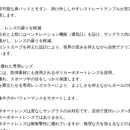
節可能な鼻パッドとモダン、掛け外ししやすいストレートテンプルが安
現します。
し、レンズの曇りを軽減
左右と上部にはベンチレーション機能（通気口）を設け、サングラス内
逃がし、レンズの曇りを軽減。
ロントカーブを抑えた設計により、視界の歪みを抑えながら自然でクリ
います。
に優れた専用レンズ
には、防弾素材にも使用されるポリカーボネートレンズを採用。
優れ、スポーツ中の目をしっかり保護します。
を際立たせる専用レンズカラーにより、まぶしさを抑えながらボールの
集中力やパフォーマンスをサポートします。
ボネートレンズは度なしサングラスのみ対応です。店頭で度付レンズへ
カーボネートレンズではありません。
ボネートレンズは耐衝撃性に優れていますが、無理な力を加えるなどの