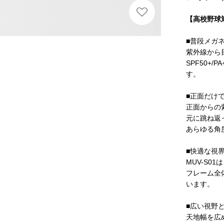
【高校野球
■普段メガ
紫外線から
SPF50+
す。
■正面だけ
正面からの
元に跳ね返
あらゆる角
■快適な視
MUV-S
フレーム全
います。
■広い視野
天地幅を広