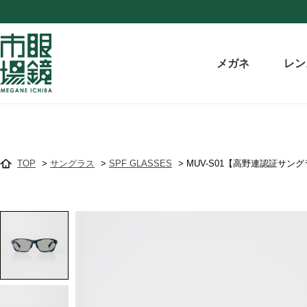
メガネ
レン
TOP
>
サングラス
>
SPF GLASSES
>
MUV-S01【高野連認証サン