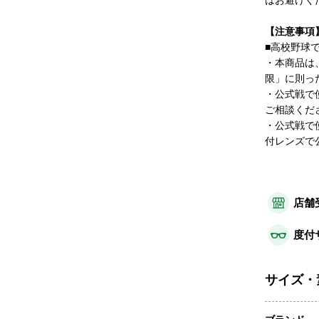
はお避けく
【注意事項
■高校野球
・本商品は
限」に則っ
・公式戦で
ご相談くだ
・公式戦で
付レンズで
店舗
度付
サイズ・