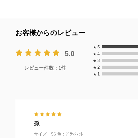
お客様からのレビュー
5
★
5.0
4
★
3
★
2
レビュー件数：
1
件
★
1
★
孫
サイズ：56
色：ﾌﾞﾗｯｸﾏｯﾄ