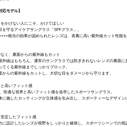
対応モデル】
ネをかけない人にこそ、かけてほしい
目を守るアイケアサングラス「SPFグラス」。
/PA++++相当の効果が認められたレンズは、表裏に高い紫外線カット性能
でなく、裏面からの紫外線もカット
紫外線はもちろん、通常のサングラスでは防ぎきれないレンズの裏面に
ってくる紫外線までしっかりブロック。
度からの紫外線をカットし、大切な目をダメージから守ります。
界と高いフィット感
01は、快適な視界と高いフィット感を追求したスポーツサングラス。
体に施したカッティングが立体感を生み出し、スポーティーなデザイン
と安定したフィット感
めに設計したレンズが視野をしっかりと確保し、スポーツシーンでの視