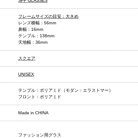
SPF GLASSES
フレームサイズの目安：大きめ
レンズ横幅：56mm
鼻幅：16mm
テンプル：138mm
天地幅：36mm
スクエア
UNISEX
テンプル：ポリアミド（モダン：エラストマー）
フロント：ポリアミド
Made in CHINA
ファッション用グラス