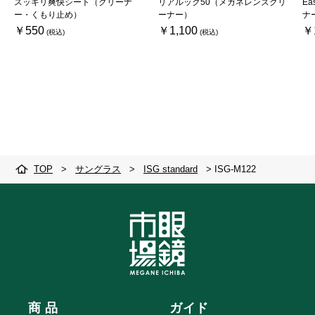
スッキリ爽快シート（クリーナ
リアルック50（メガネレンズクリ
Ea
ー・くもり止め）
ーナー）
ナ
￥550
￥1,100
￥
TOP
>
サングラス
>
ISG standard
>
ISG-M122
商 品
ガイド