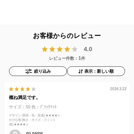
お客様からのレビュー
4.0
1
レビュー件数：
件
絞り込み
表示：新しい順
2026.3.22
概ね満足です。
サイズ：55
色：ﾌﾞﾗｯｸﾏｯﾄ
デザイン (形状・色・質感)
:★★★★☆
かけ心地 (軽さ・サイズ・フィット
感)
:★★★★☆
no name