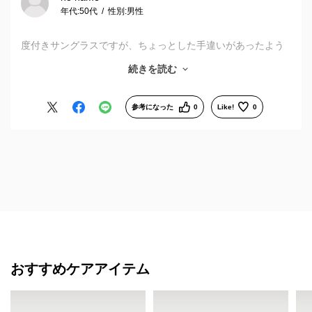
年代:
50代
性別:
男性
度付きサングラスですが、ちょっとした手違いがあったよう
で、イメージと違うモノが届きました。
続きを読む
面倒なのでそのままにしようかとも思ったのですが、念のため
確認の連絡をしたところ、迅速に交換処理をして頂き、返って
サービスの印象は良くなりました。
参考になった
0
Like!
0
商品は最初のイメージ通りとなり、概ね満足です。
おすすめケアアイテム