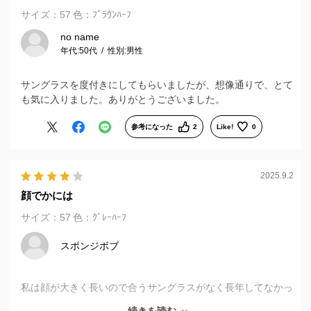
サイズ：57
色：ﾌﾞﾗｳﾝﾊｰﾌ
no name
年代:
50代
性別:
男性
サングラスを度付きにしてもらいましたが、想像通りで、とて
も気に入りました。ありがとうございました。
参考になった
2
Like!
0
2025.9.2
顔でかには
サイズ：57
色：ｸﾞﾚｰﾊｰﾌ
スポンジボブ
私は顔が大きく長いので合うサングラスがなく長年してなかっ
たのですが、こちらのサングラスはレンズが大きく、耳にかけ