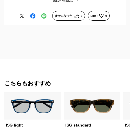
続きを読む
るところが太くなっていて、違和感ない感じです。
良いサングラスに出会えて良かったです。
参考になった
2
Like!
0
こちらもおすすめ
ISG light
ISG standard
IS