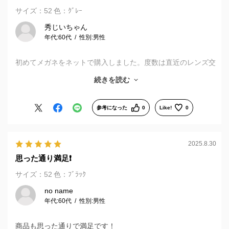
サイズ：52
色：ｸﾞﾚｰ
秀じいちゃん
年代:
60代
性別:
男性
初めてメガネをネットで購入しました。度数は直近のレンズ交
換履歴から簡単に設定できたので良かったが、幅やテンプルの
続きを読む
長さの確認、かけ心地などは実物を店舗で試した方が無難だっ
たかな。アプリについてはデザインが自分の顔に合うのかを画
像合成シュミレーションができたらベストですね。
参考になった
0
Like!
0
2025.8.30
思った通り満足❗️
サイズ：52
色：ﾌﾞﾗｯｸ
no name
年代:
60代
性別:
男性
商品も思った通りで満足です！