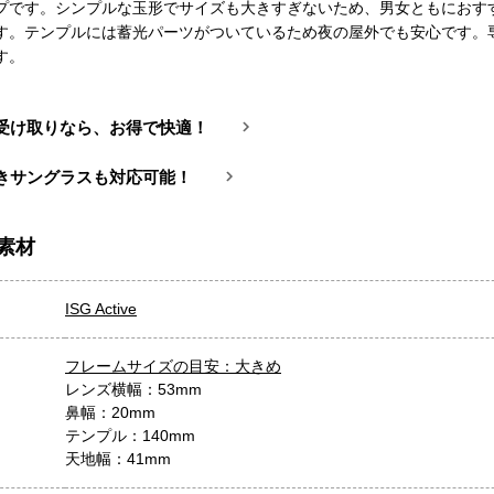
プです。シンプルな玉形でサイズも大きすぎないため、男女ともにおす
す。テンプルには蓄光パーツがついているため夜の屋外でも安心です。
す。
受け取りなら、お得で快適！
きサングラスも対応可能！
素材
ISG Active
フレームサイズの目安：大きめ
レンズ横幅：53mm
鼻幅：20mm
テンプル：140mm
天地幅：41mm