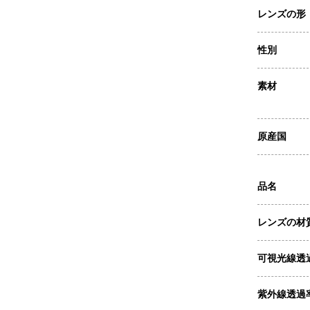
レンズの形
性別
素材
原産国
品名
レンズの材
可視光線透
紫外線透過