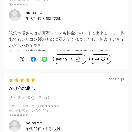
感)
:★★★★☆
no name
年代:
40代
性別:
女性
眼鏡市場さんは超薄型レンズも料金そのままで出来ますし、鼻
あてもシリコン製のものに変えてくれましたし、何よりデザイ
がおしゃれです!!
セール期間中に素敵なメガネを購入できて嬉しいです。
参考になった
0
Like!
0
2026.3.15
かけ心地良し
サイズ：48
色：ﾌﾞﾗｯｸ
デザイン (形状・色・質感)
:★★★★☆
かけ心地 (軽さ・サイズ・フィット
感)
:★★★★★
no name
年代:
50代
性別:
女性