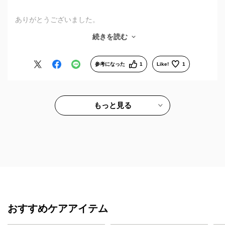
ありがとうございました。
前に予備としていたものが、キズだらけで使用できないため、
続きを読む
オンラインのセールでとりあえず１つないとと思い購入しまし
た。
同じ度数で作成しましたが、メインで使用していたものより見
参考になった
1
Like!
1
やすく、購入したものばかりを使用しています。
厚さが目立たないように頑張っていただき、厚さを気にせず使
用できています。
今回、いつもと少しちがう形にチャレンジできたのはセールの
もっと見る
おかげです。次回はお店でじっくり悩むか思案中です。
おすすめケアアイテム