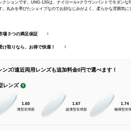
レクションです。UNG-130は、ナイロール×クラウンパントでモダンな
す。丸みを帯びたシェイプなのでお顔なじみがよく、柔らかな雰囲気に
市場３つの満足保証
受け取りなら、お得で快適！
レンズ/遠近両用レンズも追加料金0円で選べます！
型レンズ
1.60
1.67
1.74
薄型非球面
超薄型非球面
極薄型非