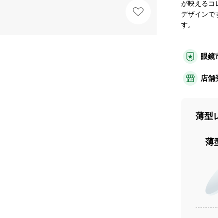
が映えるコ
デザインで
す。
眼鏡
店舗
薄型
薄