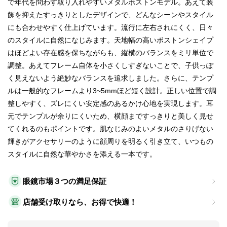
で年代を問わず取り入れやすいメタルボストンモデル。あえて装
飾を抑えたすっきりとしたデザインで、どんなシーンやスタイル
にも合わせやすく仕上げています。流行に左右されにくく、日々
のスタイルに自然になじみます。天地幅の高いボストンシェイプ
はほどよい存在感を保ちながらも、縦横のバランスをミリ単位で
調整。あえてフレーム自体を小さくしすぎないことで、子供っぽ
く見えないよう絶妙なバランスを追求しました。さらに、テンプ
ルは一般的なフレームより3~5mmほど短く設計。正しい位置で調
整しやすく、ズレにくい安定感のあるかけ心地を実現します。耳
元でテンプルが余りにくいため、横顔まですっきりと美しく見せ
てくれるのもポイントです。肌なじみのよいメタルのさりげない
輝きがアクセサリーのように顔周りを明るく引き立て、いつもの
スタイルに自然な華やかさを添える一本です。
眼鏡市場３つの満足保証
店舗受け取りなら、お得で快適！