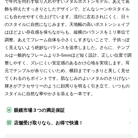
で年代を問わず取り入れやすいメタルボストンモデル。あえて装
飾を抑えたすっきりとしたデザインで、どんなシーンやスタイル
にも合わせやすく仕上げています。流行に左右されにくく、日々
のスタイルに自然になじみます。天地幅の高いボストンシェイプ
はほどよい存在感を保ちながらも、縦横のバランスをミリ単位で
調整。あえてフレーム自体を小さくしすぎないことで、子供っぽ
く見えないよう絶妙なバランスを追求しました。さらに、テンプ
ルは一般的なフレームより3~5mmほど短く設計。正しい位置で調
整しやすく、ズレにくい安定感のあるかけ心地を実現します。耳
元でテンプルが余りにくいため、横顔まですっきりと美しく見せ
てくれるのもポイントです。肌なじみのよいメタルのさりげない
輝きがアクセサリーのように顔周りを明るく引き立て、いつもの
スタイルに自然な華やかさを添える一本です。
眼鏡市場３つの満足保証
店舗受け取りなら、お得で快適！