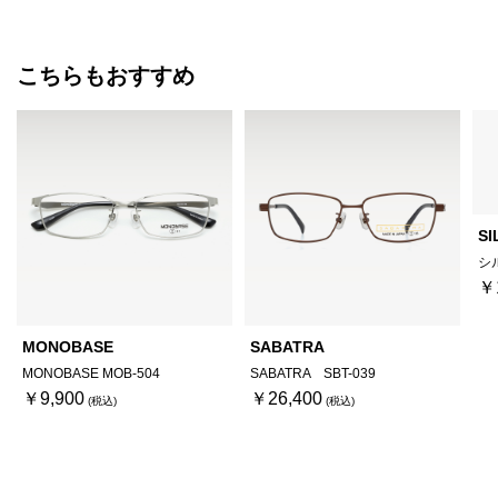
こちらもおすすめ
SI
シ
￥
MONOBASE
SABATRA
MONOBASE MOB-504
SABATRA SBT-039
￥9,900
￥26,400