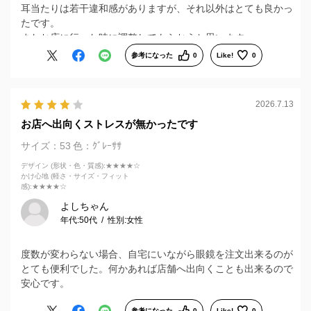
耳当たりは若干違和感がありますが、それ以外はとても良かっ
たです。
またお店に行った時に調整してもらおうと思います。
参考になった
0
Like!
0
2026.7.13
お店へ出向くストレスが無かったです
サイズ：53
色：ｸﾞﾚｰｻｻ
デザイン (形状・色・質感)
:★★★★☆
かけ心地 (軽さ・サイズ・フィット
感)
:★★★★☆
よしちゃん
年代:
50代
性別:
女性
度数が変わらない場合、自宅にいながら眼鏡を注文出来るのが
とても便利でした。何かあれば店舗へ出向くことも出来るので
安心です。
参考になった
0
Like!
0