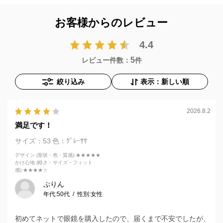
お客様からのレビュー
4.4
5
レビュー件数：
件
絞り込み
表示：新しい順
2026.8.2
満足です！
サイズ：53
色：ｸﾞﾚｰｻｻ
デザイン (形状・色・質感)
:★★★★★
かけ心地 (軽さ・サイズ・フィット
感)
:★★★★☆
ぷりん
年代:
50代
性別:
女性
初めてネットで眼鏡を購入したので、届くまで不安でしたが、