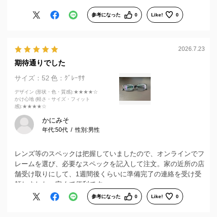
参考になった
0
Like!
0
2026.7.23
期待通りでした
サイズ：52
色：ｸﾞﾚｰｻｻ
デザイン (形状・色・質感)
:★★★★☆
かけ心地 (軽さ・サイズ・フィット
感)
:★★★★☆
かにみそ
年代:
50代
性別:
男性
レンズ等のスペックは把握していましたので、オンラインでフ
レームを選び、必要なスペックを記入して注文。家の近所の店
舗受け取りにして、1週間後くらいに準備完了の連絡を受け受
領しました。安くて便利です。
参考になった
0
Like!
0