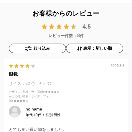
お客様からのレビュー
4.5
8
レビュー件数：
件
絞り込み
表示：新しい順
2026.8.3
眼鏡
サイズ：52
色：ｸﾞﾚｰｻｻ
デザイン (形状・色・質感)
:★★★★☆
かけ心地 (軽さ・サイズ・フィット
感)
:★★★★☆
no name
年代:
40代
性別:
男性
とても良い買い物をしました。