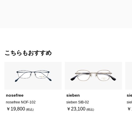
こちらもおすすめ
nosefree
sieben
si
nosefree NOF-102
sieben SIB-02
sie
￥19,800
￥23,100
￥