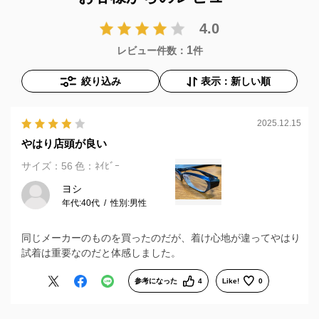
4.0
1
レビュー件数：
件
絞り込み
表示：新しい順
2025.12.15
やはり店頭が良い
サイズ：56
色：ﾈｲﾋﾞｰ
ヨシ
年代:
40代
性別:
男性
同じメーカーのものを買ったのだが、着け心地が違ってやはり
試着は重要なのだと体感しました。
参考になった
4
Like!
0