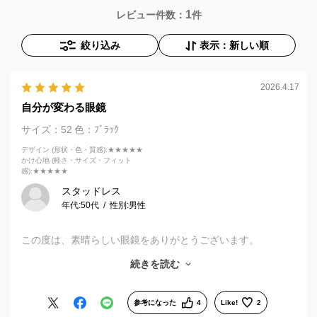
1
レビュー件数：
件
絞り込み
表示：新しい順
2026.4.17
自分が変わる眼鏡
サイズ：52
色：ﾌﾞﾗｯｸ
デザイン (形状・色・質感)
:★★★★★
かけ心地 (軽さ・サイズ・フィット
感)
:★★★★★
スタッドレス
年代:
50代
性別:
男性
この度は、素晴らしい眼鏡をありがとうございます。
しっかりと要望にもお応えいただき感謝しております。
続きを読む
これまでの眼鏡とは違うものを購入するので、不安は拭えなか
ったですが、いざ眼鏡を受け取り、試着してみると、なんとま
参考になった
4
Like!
2
あ自分が自分じゃないみたい！な感覚になりました。