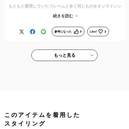
もともと愛用していたフレームと全く同じものをオンラインシ
ョップで見つけ、購入しました。サイズ感やかけ心地が分かっ
続きを読む
ている商品だったので、ネットでも一切不安なく注文できて良
かったです。
参考になった
0
Like!
2
受け取りは、スタッフの方がフレームの微調整を丁寧に行って
くれました。ネットの手軽さと、実店舗の手厚いサポートの両
方を受けられて大満足です。また利用させていただきます。
もっと見る
このアイテムを着用した
スタイリング