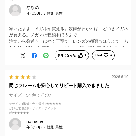
ななめ
年代:
60代
性別:
男性
家いたまま メガネが買える。数値がわかれば どつきメガネ
が買える。メガネの種類もほうふで
注文から発送も はやく丁寧で レンズの種類もほうふで わ
たしは UV レンズを かいました。次も眼鏡市場オンライン
ショップで かいます。
参考になった
2
Like!
0
2026.6.19
同じフレームを安心してリピート購入できました
サイズ：54
色：ﾌﾞﾗｳﾝ
デザイン (形状・色・質感)
:★★★★★
かけ心地 (軽さ・サイズ・フィット
感)
:★★★★★
no name
年代:
50代
性別:
男性