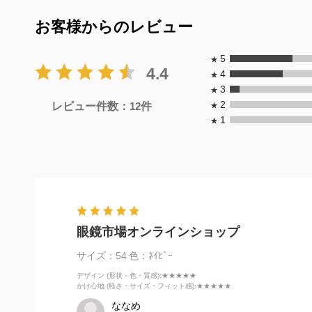
お客様からのレビュー
5
★
4.4
4
★
3
★
2
レビュー件数：
12
件
★
1
★
眼鏡市場オンラインショップ
サイズ：54
色：ﾈｲﾋﾞｰ
デザイン (形状・色・質感)
:★★★★★
かけ心地 (軽さ・サイズ・フィット感)
:★★★★★
ななめ