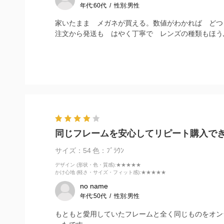
年代:
60代
性別:
男性
家いたまま メガネが買える。数値がわかれば どつ
注文から発送も はやく丁寧で レンズの種類もほう
同じフレームを安心してリピート購入で
サイズ：54
色：ﾌﾞﾗｳﾝ
デザイン (形状・色・質感)
:★★★★★
かけ心地 (軽さ・サイズ・フィット感)
:★★★★★
no name
年代:
50代
性別:
男性
もともと愛用していたフレームと全く同じものをオン