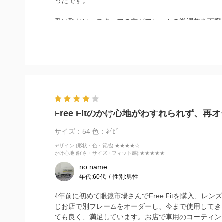
ったです。
受け取りは、スタッフの方がフレームの微調整を丁寧
Free Fitのかけ心地がわすれられず、再
サイズ：54
色：ﾈｲﾋﾞｰ
デザイン (形状・色・質感)
:★★★★☆
かけ心地 (軽さ・サイズ・フィット感)
:★★★★★
no name
年代:
60代
性別:
男性
4年前に初めて眼鏡市場さんでFree Fitを購入
じお店で別フレームをオーダーし、今まで使用してきまし
ても良く、満足しています。お店で車用のコーティング