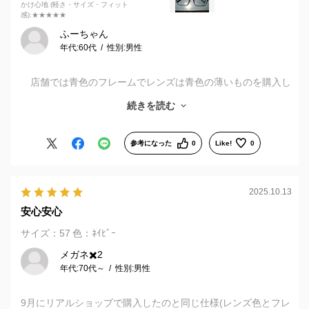
かけ心地 (軽さ・サイズ・フィット
感)
:★★★★★
ふーちゃん
年代:
60代
性別:
男性
店舗では青色のフレームでレンズは青色の薄いものを購入し
たが使用すると良かったので、夏に向けてサングラスの代わり
続きを読む
になる可視調光レンズを購入しようとしたがブラウンのフレー
ムが店舗には無かったがオンラインショップに有ったので直ぐ
購入しました。
参考になった
0
Like!
0
ブルーは室内ブラウンは外と2個を使い分けて使用してま
す。全く同じものなので違和感は有りません。
2025.10.13
安心安心
サイズ：57
色：ﾈｲﾋﾞｰ
メガネ✖️2
年代:
70代～
性別:
男性
9月にリアルショップで購入したのと同じ仕様(レンズ色とフレ