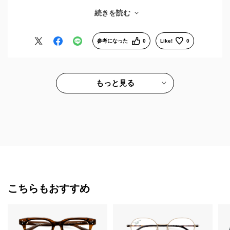
ームは違いますが)の者をオンラインショップで購入しまし
続きを読む
た。
今年は酷暑で店舗に行くのが躊躇われましたが、オンラインで
購入出来て助かりました。
参考になった
0
Like!
0
片方の目の視力が極端に弱く、日常の作業で顔をぶっつけて、
メガネを傷つけてしまう事もあり、同じものが二つあると、作
業時用と、そうでないとき用に使い分けることで安心して過ご
せるようになりました。
もっと見る
ありがとうございました。
こちらもおすすめ