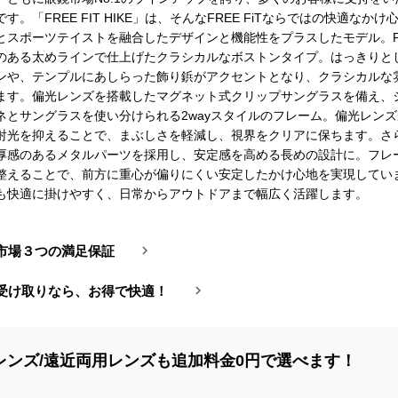
す。「FREE FIT HIKE」は、そんなFREE FiTならではの快適なか
とスポーツテイストを融合したデザインと機能性をプラスしたモデル。FFT
のある太めラインで仕上げたクラシカルなボストンタイプ。はっきりと
ンや、テンプルにあしらった飾り鋲がアクセントとなり、クラシカルな
ます。偏光レンズを搭載したマグネット式クリップサングラスを備え、
ネとサングラスを使い分けられる2wayスタイルのフレーム。偏光レン
射光を抑えることで、まぶしさを軽減し、視界をクリアに保ちます。さ
厚感のあるメタルパーツを採用し、安定感を高める長めの設計に。フレ
整えることで、前方に重心が偏りにくい安定したかけ心地を実現してい
も快適に掛けやすく、日常からアウトドアまで幅広く活躍します。
市場３つの満足保証
受け取りなら、お得で快適！
レンズ/遠近両用レンズも追加料金0円で選べます！