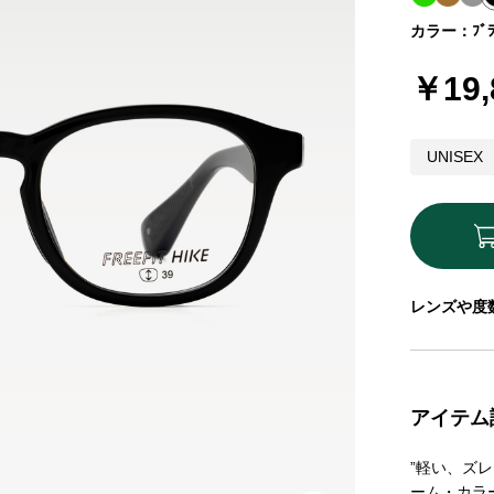
カラー：ﾌﾞﾗ
￥19,
UNISEX
レンズや度
アイテム
”軽い、ズレ
ーム・カラ