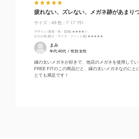
疲れない、ズレない、メガネ跡があまり
サイズ：49
色：ﾃﾞﾐﾌﾞﾗｳﾝ
デザイン (形状・色・質感)
:★★★★☆
かけ心地 (軽さ・サイズ・フィット感)
:★★★★★
まみ
年代:
40代
性別:
女性
縁の太いメガネが好きで、他店のメガネを使用してい
FREE FITのこの商品だと、縁の太いメガネなの
とても満足です！