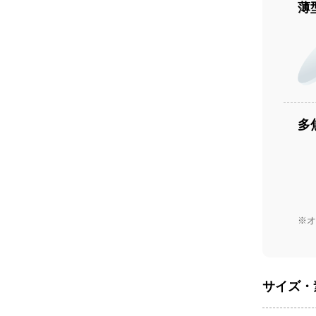
薄
多
※オ
サイズ・