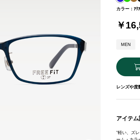
カラー：ｱｸｱ
￥16,
MEN
レンズや度
アイテム
”軽い、ズレ
ーム・カラ