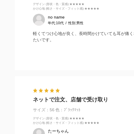
デザイン (形状・色・質感)
:★★★★★
かけ心地 (軽さ・サイズ・フィット感)
:★★★★★
no name
年代:
10代
性別:
男性
軽くてつけ心地が良く、長時間かけていても耳が痛く
たいです。
ネットで注文、店舗で受け取り
サイズ：56
色：ﾌﾞﾗｯｸﾏｯﾄ
デザイン (形状・色・質感)
:★★★★★
かけ心地 (軽さ・サイズ・フィット感)
:★★★★★
たーちゃん