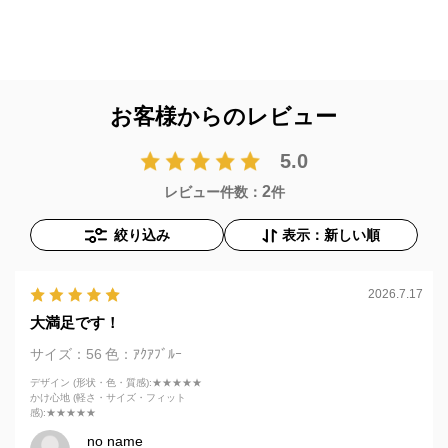
お客様からのレビュー
5.0
2
レビュー件数：
件
絞り込み
表示：新しい順
2026.7.17
大満足です！
サイズ：56
色：ｱｸｱﾌﾞﾙｰ
デザイン (形状・色・質感)
:★★★★★
かけ心地 (軽さ・サイズ・フィット
感)
:★★★★★
no name