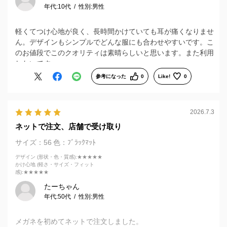
年代:
10代
性別:
男性
軽くてつけ心地が良く、長時間かけていても耳が痛くなりませ
ん。デザインもシンプルでどんな服にも合わせやすいです。こ
のお値段でこのクオリティは素晴らしいと思います。また利用
したいです。
参考になった
0
Like!
0
2026.7.3
ネットで注文、店舗で受け取り
サイズ：56
色：ﾌﾞﾗｯｸﾏｯﾄ
デザイン (形状・色・質感)
:★★★★★
かけ心地 (軽さ・サイズ・フィット
感)
:★★★★★
たーちゃん
年代:
50代
性別:
男性
メガネを初めてネットで注文しました。