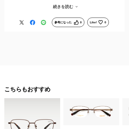
眼科でメガネの処方箋を作成してもらったので、注文はネット
続きを読む
だけで完結。商品は価格がリーズナブルだし、イメージ通りで
良かったです。
眼鏡市場の場合、商品を実店舗で受け取れるので、微調整につ
参考になった
0
Like!
0
いても心配なし。
予備のメガネも注文する予定です。
こちらもおすすめ