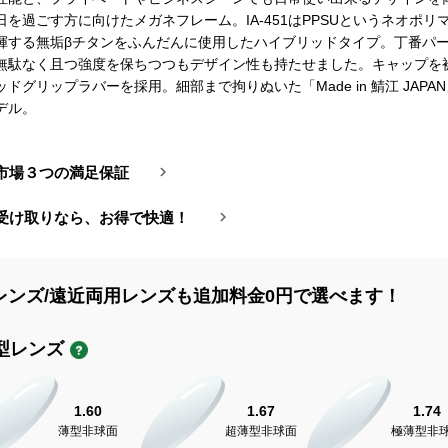
日を過ごす方に向けたメガネフレーム。IA-451はPPSUというネオポリ
揮する無垢βチタンをふんだんに使用したハイブリッドタイプ。丁番パ
無駄なく且つ強度を保ちつつもデザイン性も持たせました。キャップを
ドグリップラバーを採用。細部まで拘りぬいた「Made in 鯖江 JAPA
デル。
市場３つの満足保証
受け取りなら、お得で快適！
レンズ/遠近両用レンズも追加料金0円で選べます！
型レンズ
1.60
1.67
1.74
薄型非球面
超薄型非球面
極薄型非