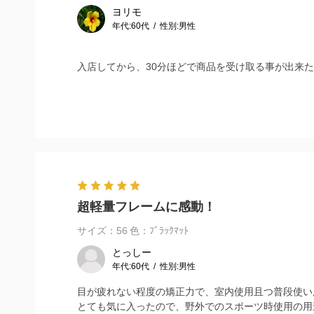
ヨリモ
年代:
60代
性別:
男性
入店してから、30分ほどで商品を受け取る事が出来
超軽量フレームに感動！
サイズ：56
色：ﾌﾞﾗｯｸﾏｯﾄ
とっしー
年代:
60代
性別:
男性
目が疲れない程度の矯正力で、室内使用且つ普段使い
とても気に入ったので、野外でのスポーツ時使用の用