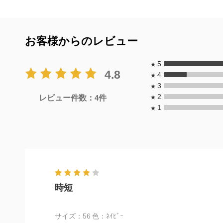
お客様からのレビュー
5
★
4.8
4
★
3
★
2
レビュー件数：
4
件
★
1
★
時短
サイズ：56
色：ﾈｲﾋﾞｰ