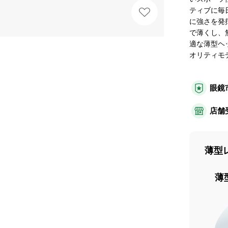
ティブに毎
に強さを発
で薄くし、
適な薄型ヘッ
オリティモ
眼鏡
店舗
薄型
薄