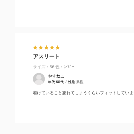
アスリート
サイズ：56
色：ﾈｲﾋﾞｰ
やすねこ
年代:
60代
性別:
男性
着けていること忘れてしまうくらいフィットしていま