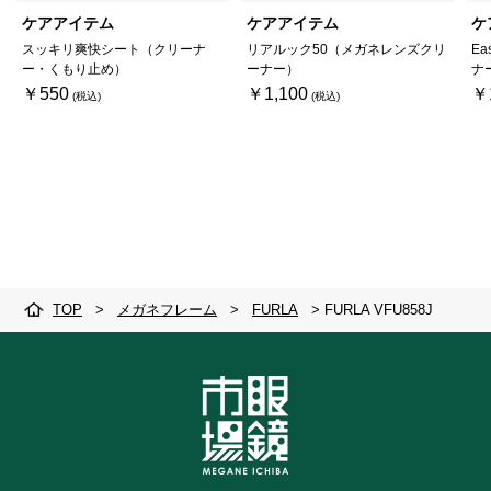
ケアアイテム
ケアアイテム
ケ
スッキリ爽快シート（クリーナ
リアルック50（メガネレンズクリ
Ea
ー・くもり止め）
ーナー）
ナ
￥550
￥1,100
￥
TOP
>
メガネフレーム
>
FURLA
>
FURLA VFU858J