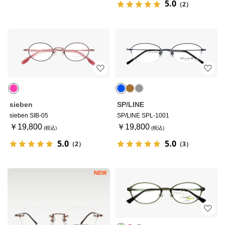
5.0
（2）
sieben
SP/LINE
sieben SIB-05
SP/LINE SPL-1001
￥19,800
￥19,800
5.0
5.0
（2）
（3）
NEW