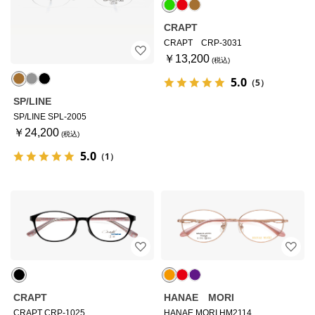
CRAPT
CRAPT CRP-3031
￥13,200
5.0
（5）
SP/LINE
SP/LINE SPL-2005
￥24,200
5.0
（1）
CRAPT
HANAE MORI
CRAPT CRP-1025
HANAE MORI HM2114