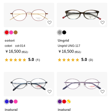
cotori
Ungrid
cotori cot-014
Ungrid UNG-117
￥16,500
￥16,500
5.0
5.0
（1）
（3）
inatural
inatural