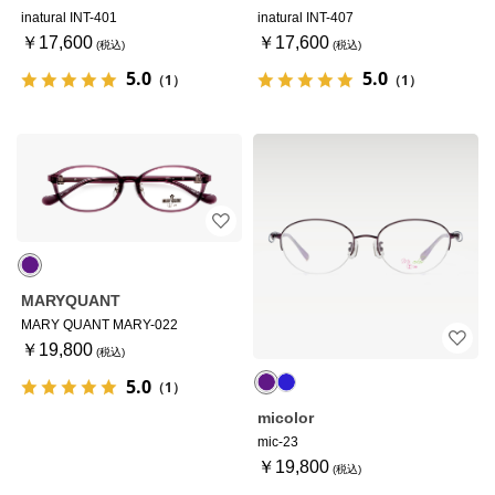
inatural INT-401
inatural INT-407
￥17,600
￥17,600
5.0
5.0
（1）
（1）
MARYQUANT
MARY QUANT MARY-022
￥19,800
5.0
（1）
micolor
mic-23
￥19,800