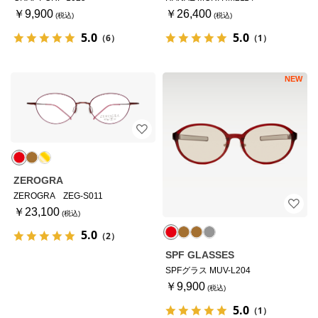
￥9,900
￥26,400
5.0
5.0
（6）
（1）
NEW
ZEROGRA
ZEROGRA ZEG-S011
￥23,100
5.0
（2）
SPF GLASSES
SPFグラス MUV-L204
￥9,900
5.0
（1）