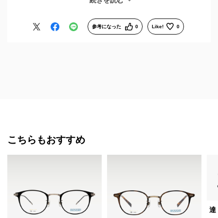
続きを読む
た。
次も利用したいと思います。ありがとうございました。
参考になった
0
Like!
0
こちらもおすすめ
達