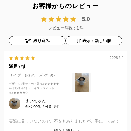
お客様からのレビュー
5.0
1
レビュー件数：
件
絞り込み
表示：新しい順
2026.8.1
満足です!
サイズ：50
色：ﾗｲﾄﾌﾞﾗｳﾝ
デザイン (形状・色・質感)
:★★★★★
かけ心地 (軽さ・サイズ・フィット
感)
:★★★★☆
えいちゃん
年代:
60代
性別:
男性
実際に見ていないので、不安もありましたが、手にしてみて、
納得し大満足でした。店舗での対応もよく、笑顔になりまし