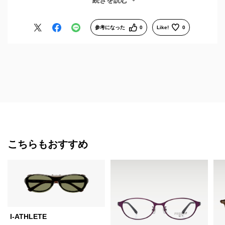
続きを読む
た。
次も利用したいと思います。ありがとうございました。
参考になった
0
Like!
0
こちらもおすすめ
I-ATHLETE