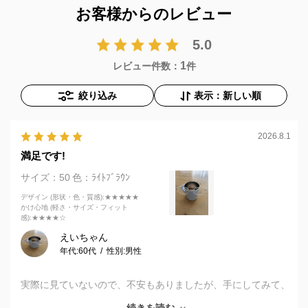
お客様からのレビュー
5.0
1
レビュー件数：
件
絞り込み
表示：新しい順
2026.8.1
満足です!
サイズ：50
色：ﾗｲﾄﾌﾞﾗｳﾝ
デザイン (形状・色・質感)
:★★★★★
かけ心地 (軽さ・サイズ・フィット
感)
:★★★★☆
えいちゃん
年代:
60代
性別:
男性
実際に見ていないので、不安もありましたが、手にしてみて、
納得し大満足でした。店舗での対応もよく、笑顔になりまし