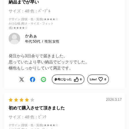
納品までが早い
サイズ：48
色：ﾊﾟｰﾌﾟﾙ
デザイン (形状・色・質感)
:★★★★☆
かけ心地 (軽さ・サイズ・フィット
感)
:★★★★☆
かあぁ
年代:
50代
性別:
女性
発注から3日余りで届きました。
思っていたより早い納品でビックリでした。
梱包もしっかりしていて満足です。
参考になった
0
Like!
0
2026.3.17
初めて購入させて頂きました
サイズ：48
色：ﾋﾟﾝｸ
デザイン (形状・色・質感)
:★★★★☆