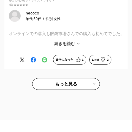
かけ心地 (軽さ・サイズ・フィット
感)
:★★★★★
necoco
年代:
50代
性別:
女性
オンラインでの購入も眼鏡市場さんでの購入も初めてでした。
スムーズに手にする事が出来満足しています。
続きを読む
レンズの種類が選べるのが良いですね。
ただ、小さめレディース用の選択肢が少ないのが☆一つのマイ
ナスです。
参考になった
1
Like!
2
もっと見る