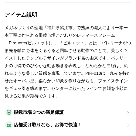
アイテム説明
メガネづくりの聖地「福井県鯖江市」で熟練の職人により一本一
本丁寧に作られる眼鏡市場こだわりのレディースフレーム
「Pirouette(ピルエット)」。「ピルエット」とは、バレリーナがつ
ま先を軸に身体をくるくると回転させる動作のことで、美しくツ
イストしたテンプルデザインがブランド名の由来です。バレリー
ナの可憐でのびやかな動き動きを表現し、なめらかな曲線は、流
れるような美しい質感を表現しています。PIR-018は、丸みを持た
せたオーバル型。柔らかい印象を作りながらも、フェイスライン
をギュッ引き締めます。センターに絞ったラインでお顔を小顔に
見せる効果が期待できます。
眼鏡市場３つの満足保証
店舗受け取りなら、お得で快適！