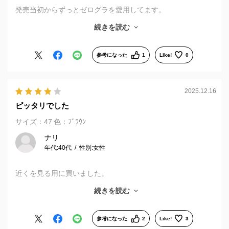
発売当初からずっとゼログラを愛用してます。
軽くて顔に負担が少なくて、これしか使ってません。
続きを読む
今回たまたま店長さんが接客してくれたのですが、改装に伴う
店舗移転のことなど、丁寧に説明してくれて良かったです。
（おばさんなので、日常的に雑に接客されることが多く、今回
参考になった
1
Like!
0
の店長さんもお若かったので、どうせ雑にされるんだろうな…
と思っていたので）
2025.12.16
ピッタリでした
サイズ：47
色：ﾌﾞﾗｳﾝ
ナリ
年代:
40代
性別:
女性
近くを見る用に買いました。
事前にお店で測っていただき、注文するための数値や方法を丁
続きを読む
寧に教えていただいたおかげでスムーズに注文できました。あ
りがとうございました。
掛けた感じも思った通りでツルの部分が圧迫しないのでとても
参考になった
2
Like!
3
良いです。