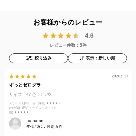
お客様からのレビュー
4.6
5
レビュー件数：
件
絞り込み
表示：新しい順
2026.5.17
ずっとゼログラ
サイズ：47
色：ﾌﾞﾗｳﾝ
デザイン (形状・色・質感)
:★★★★☆
かけ心地 (軽さ・サイズ・フィット
感)
:★★★★★
no name
年代:
40代
性別:
女性