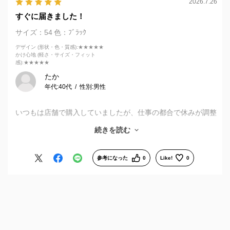
2026.7.26
すぐに届きました！
サイズ：54
色：ﾌﾞﾗｯｸ
デザイン (形状・色・質感)
:★★★★★
かけ心地 (軽さ・サイズ・フィット
感)
:★★★★★
たか
年代:
40代
性別:
男性
いつもは店舗で購入していましたが、仕事の都合で休みが調整
できず、悩んでいました。アプリを見ていると、ネットでも購
続きを読む
入出来るみたいだったので、すぐに注文しました。操作は簡単
で、すぐに商品が届きました。便利ですね。すごく助かりまし
た。ありがとうございます。また次回もよろしくお願いしま
参考になった
0
Like!
0
す。