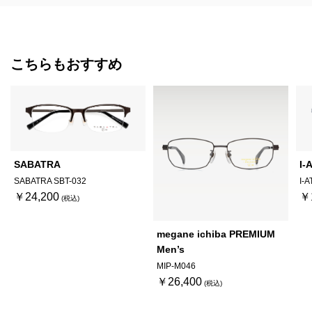
こちらもおすすめ
SABATRA
I-
SABATRA SBT-032
I-
￥24,200
￥
megane ichiba PREMIUM
Men’s
MIP-M046
￥26,400