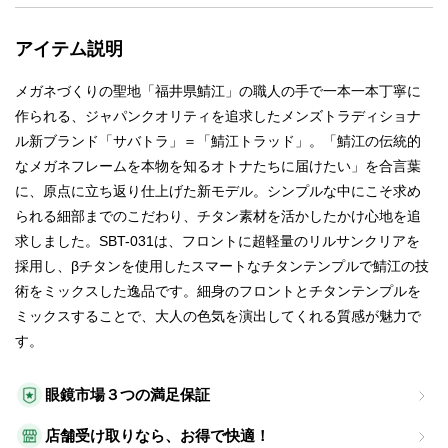
アイテム説明
メガネづくりの聖地「福井県鯖江」の職人の手で一本一本丁寧に
作られる、ジャパンクオリティを追求したメンズトラディショナ
ル新ブランド「サバトラ」＝「鯖江トラッド」。「鯖江の伝統的
なメガネフレームを本物を知るオトナたちに届けたい」を合言葉
に、原点に立ち返り仕上げた新モデル。シンプルな中にこそ求め
られる細部までのこだわり、チタン素材を活かしたかけ心地を追
求しました。SBT-031は、フロントに超軽量のリルサンクリアを
採用し、βチタンを使用したスマートなチタンテンプルで鯖江の技
術をミックスした逸品です。細身のフロントとチタンテンプルを
ミックスすることで、大人の色気を演出してくれる質感が魅力で
す。
眼鏡市場３つの満足保証
店舗受け取りなら、お得で快適！