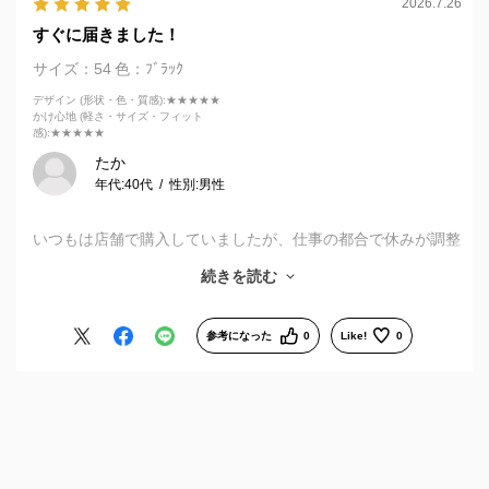
2026.7.26
すぐに届きました！
サイズ：54
色：ﾌﾞﾗｯｸ
デザイン (形状・色・質感)
:★★★★★
かけ心地 (軽さ・サイズ・フィット
感)
:★★★★★
たか
年代:
40代
性別:
男性
いつもは店舗で購入していましたが、仕事の都合で休みが調整
できず、悩んでいました。アプリを見ていると、ネットでも購
続きを読む
入出来るみたいだったので、すぐに注文しました。操作は簡単
で、すぐに商品が届きました。便利ですね。すごく助かりまし
た。ありがとうございます。また次回もよろしくお願いしま
参考になった
0
Like!
0
す。