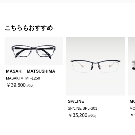
こちらもおすすめ
MASAKI MATSUSHIMA
MASAKI M. MF-1250
￥39,600
SP/LINE
M
SP/LINE SPL-S01
MO
￥35,200
￥