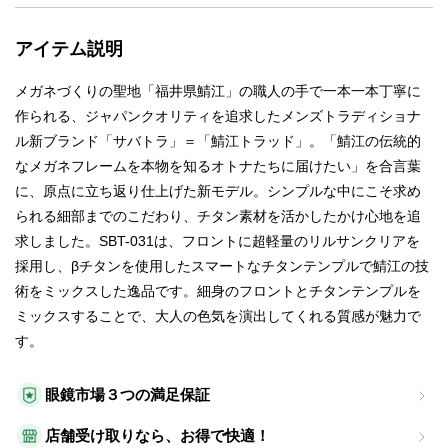
アイテム説明
メガネづくりの聖地「福井県鯖江」の職人の手で一本一本丁寧に
作られる、ジャパンクオリティを追求したメンズトラディショナ
ル新ブランド「サバトラ」＝「鯖江トラッド」。「鯖江の伝統的
なメガネフレームを本物を知るオトナたちに届けたい」を合言葉
に、原点に立ち返り仕上げた新モデル。シンプルな中にこそ求め
られる細部までのこだわり、チタン素材を活かしたかけ心地を追
求しました。SBT-031は、フロントに超軽量のリルサンクリアを
採用し、βチタンを使用したスマートなチタンテンプルで鯖江の技
術をミックスした逸品です。細身のフロントとチタンテンプルを
ミックスすることで、大人の色気を演出してくれる質感が魅力で
す。
眼鏡市場３つの満足保証
店舗受け取りなら、お得で快適！