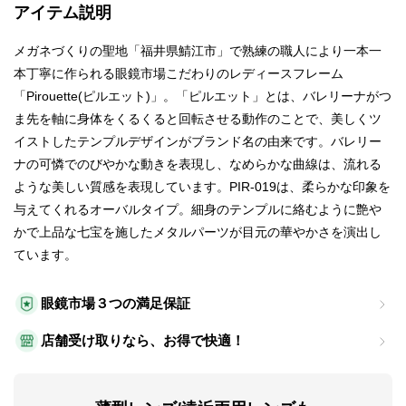
アイテム説明
メガネづくりの聖地「福井県鯖江市」で熟練の職人により一本一
本丁寧に作られる眼鏡市場こだわりのレディースフレーム
「Pirouette(ピルエット)」。「ピルエット」とは、バレリーナがつ
ま先を軸に身体をくるくると回転させる動作のことで、美しくツ
イストしたテンプルデザインがブランド名の由来です。バレリー
ナの可憐でのびやかな動きを表現し、なめらかな曲線は、流れる
ような美しい質感を表現しています。PIR-019は、柔らかな印象を
与えてくれるオーバルタイプ。細身のテンプルに絡むように艶や
かで上品な七宝を施したメタルパーツが目元の華やかさを演出し
ています。
眼鏡市場３つの満足保証
店舗受け取りなら、お得で快適！