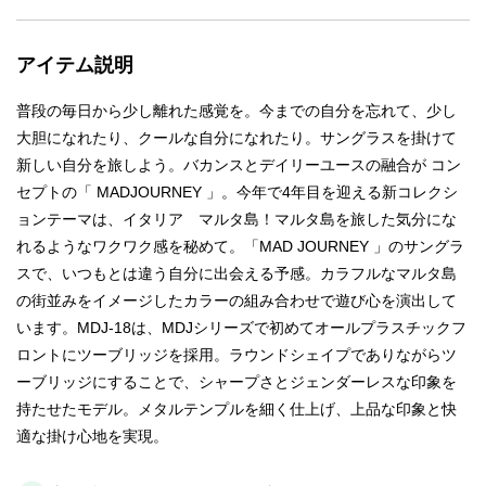
アイテム説明
普段の毎日から少し離れた感覚を。今までの自分を忘れて、少し
大胆になれたり、クールな自分になれたり。サングラスを掛けて
新しい自分を旅しよう。バカンスとデイリーユースの融合が コン
セプトの「 MADJOURNEY 」。今年で4年目を迎える新コレクシ
ョンテーマは、イタリア マルタ島！マルタ島を旅した気分にな
れるようなワクワク感を秘めて。「MAD JOURNEY 」のサングラ
スで、いつもとは違う自分に出会える予感。カラフルなマルタ島
の街並みをイメージしたカラーの組み合わせで遊び心を演出して
います。MDJ-18は、MDJシリーズで初めてオールプラスチックフ
ロントにツーブリッジを採用。ラウンドシェイプでありながらツ
ーブリッジにすることで、シャープさとジェンダーレスな印象を
持たせたモデル。メタルテンプルを細く仕上げ、上品な印象と快
適な掛け心地を実現。