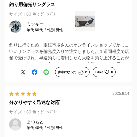
釣り用偏光サングラス
サイズ：60
色：ﾀﾞｰｸﾌﾞﾙｰ
ミッキー
年代:
60代
性別:
男性
釣りに行くため、眼鏡市場さんのオンラインショップでかっこ
いいサングラスを偏光度入りで注文しました。１週間程度で店
舗で受け取れ、早速釣りに着用したら大物を釣り上げることが
できました。お気に入りのひとつなり、大切にしたいと思いま
す。
参考になった
2
Like!
0
2025.9.14
分かりやすく迅速な対応
サイズ：60
色：ﾀﾞｰｸﾌﾞﾙｰ
まつもと
年代:
40代
性別:
男性