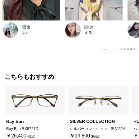
関東
関東
ゆか
まる。
powered by
こちらもおすすめ
Ray Ban
SILVER COLLECTION
H
Ray Ban RX8727D
シルバーコレクション SLV-524
ハ
￥26,400
￥19,800
￥