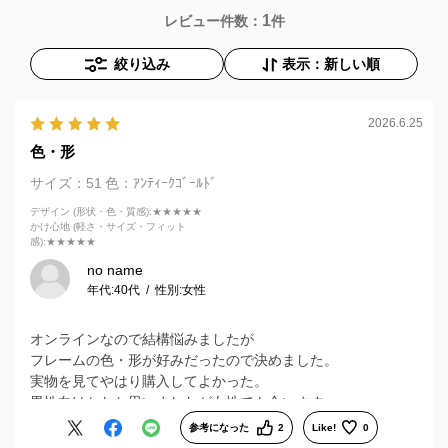
1
レビュー件数：
件
絞り込み
表示：新しい順
2026.6.25
色・形
サイズ：51
色：ｱﾝﾃｨｰｸｺﾞｰﾙﾄﾞ
デザイン (形状・色・質感)
:★★★★★
かけ心地 (軽さ・サイズ・フィット
感)
:★★★★★
no name
年代:
40代
性別:
女性
オンラインなので結構悩みましたが
フレームの色・形が好みだったので決めました。
実物を見てやはり購入してよかった。
男性向けかなと思いましたが女性でも合います。
参考になった
2
Like!
0